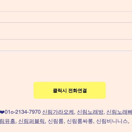
신림노래방 보도 20~30대 매
신림
니저 초2
간 
클릭시 전화연결
❤️01o-2134-7970
신림가라오케
,
신림노래방
,
신림노래
림유흥
,
신림퍼블릭
, 신림룸, 신림룸싸롱, 신림비니니스,