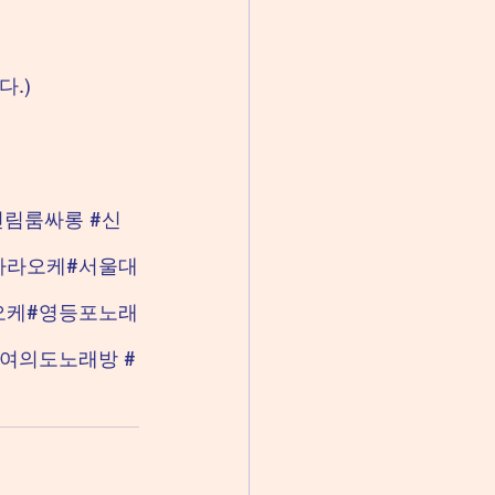
.)
신림룸싸롱
#신
가라오케
#서울대
오케
#영등포노래
#여의도노래방 
#