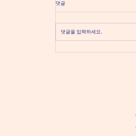
댓글
댓글을 입력하세요.
신림역노래방 신림노래방
010-2134-7970