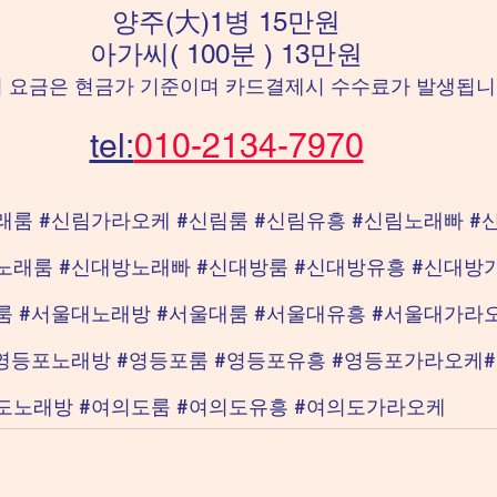
양주(大)1병 15만원
아가씨( 100분 ) 13만원
 위 요금은 현금가 기준이며 카드결제시 수수료가 발생됩니다
tel:
010-2134-7970
래룸
#신림가라오케
#신림룸
#신림유흥
#신림노래빠
#
노래룸
#신대방노래빠
#신대방룸
#신대방유흥
#신대방
룸
#서울대노래방
#서울대룸
#서울대유흥
#서울대가라
영등포노래방
#영등포룸
#영등포유흥
#영등포가라오케
도노래방
#여의도룸
#여의도유흥
#여의도가라오케