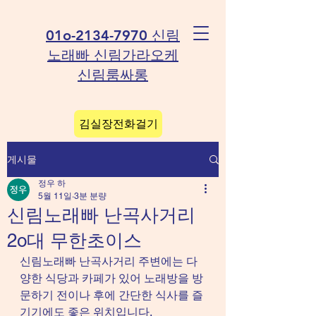
01o-2134-7970 신림
노래빠 신림가라오케
신림룸싸롱
김실장전화걸기
게시물
정우 하
5월 11일
3분 분량
신림노래빠 난곡사거리
2o대 무한초이스
신림노래빠 난곡사거리 주변에는 다
양한 식당과 카페가 있어 노래방을 방
문하기 전이나 후에 간단한 식사를 즐
기기에도 좋은 위치입니다.