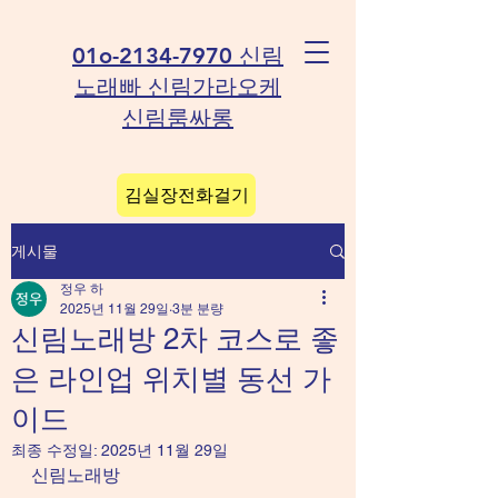
01o-2134-7970 신림
노래빠 신림가라오케
신림룸싸롱
김실장전화걸기
게시물
정우 하
2025년 11월 29일
3분 분량
신림노래방 2차 코스로 좋
은 라인업 위치별 동선 가
이드
최종 수정일:
2025년 11월 29일
신림노래방