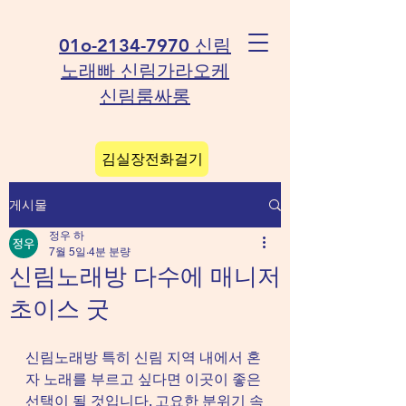
01o-2134-7970 신림
노래빠 신림가라오케
신림룸싸롱
김실장전화걸기
게시물
정우 하
7월 5일
4분 분량
신림노래방 다수에 매니저
초이스 굿
신림노래방 특히 신림 지역 내에서 혼
자 노래를 부르고 싶다면 이곳이 좋은 
선택이 될 것입니다. 고요한 분위기 속